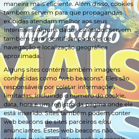
maneira mais eficiente. Além disso, cookies
também servem para que propagandas
exibidas atendam melhor aos seus
interesses. Alguns dados coletados servem
também para identificar padrões de
navegação e localização geográfica
aproximada.
Alguns sites contém também imagens
conhecidas como "web beacons". Eles são
responsáveis por coletar informações
limitadas, incluindo o número do cookie,
data, hora e um registro da página onde ele
está inserido. Sites também podem conter
web beacons de sites parceiros e/ou
anunciantes. Estes web beacons não