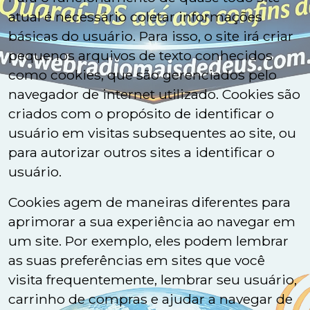
atual é necessário coletar informações
básicas do usuário. Para isso, o site irá criar
pequenos arquivos de texto conhecidos
como cookies, que são gerenciados pelo
navegador de internet utilizado. Cookies são
criados com o propósito de identificar o
usuário em visitas subsequentes ao site, ou
para autorizar outros sites a identificar o
usuário.
Cookies agem de maneiras diferentes para
aprimorar a sua experiência ao navegar em
um site. Por exemplo, eles podem lembrar
as suas preferências em sites que você
visita frequentemente, lembrar seu usuário,
carrinho de compras e ajudar a navegar de