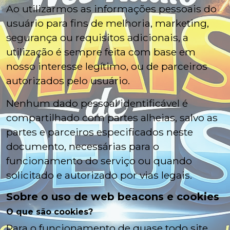
Ao utilizarmos as informações pessoais do
usuário para fins de melhoria, marketing,
segurança ou requisitos adicionais, a
utilização é sempre feita com base em
nosso interesse legítimo, ou de parceiros
autorizados pelo usuário.
Nenhum dado pessoal identificável é
compartilhado com partes alheias, salvo as
partes e parceiros especificados neste
documento, necessárias para o
funcionamento do serviço ou quando
solicitado e autorizado por vias legais.
Sobre o uso de web beacons e cookies
O que são cookies?
Para o funcionamento de quase todo site