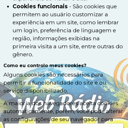
Cookies funcionais
- São cookies que
permitem ao usuário customizar a
experiência em um site, como lembrar
um login, preferência de linguagem e
região, informações exibidas na
primeira visita a um site, entre outras do
gênero.
Como eu controlo meus cookies?
Alguns cookies são necessários para
permitir a funcionalidade do site e ou
serviço disponibilizado.
A maioria dos navegadores aceita cookies
automaticamente, porém, você pode alterar
as configurações de seu navegador para
apagar ou prevenir a obtenção automática