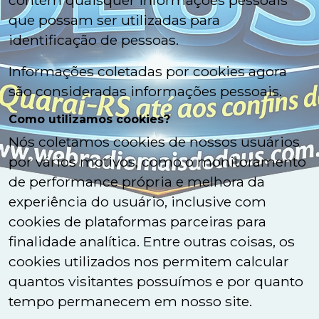
contém quaisquer informações pessoais
que possam ser utilizadas para
identificação de pessoas.
Informações coletadas por cookies agora
são consideradas informações pessoais.
Como utilizamos cookies?
Nós coletamos cookies de nossos usuários
por vários motivos, como o monitoramento
de performance própria e melhora da
experiência do usuário, inclusive com
cookies de plataformas parceiras para
finalidade analítica. Entre outras coisas, os
cookies utilizados nos permitem calcular
quantos visitantes possuímos e por quanto
tempo permanecem em nosso site.