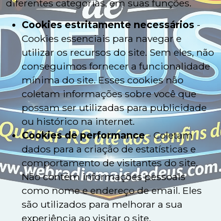
diferentes categorias, em suas funções.
Cookies estritamente necessários
-
Cookies essenciais para navegar e
utilizar os recursos do site. Sem eles, não
conseguimos fornecer a funcionalidade
mínima do site. Esses cookies não
coletam informações sobre você que
possam ser utilizadas para publicidade
ou histórico na internet.
Cookies de performance
- Coletam
dados para a criação de estatísticas e
comportamento de visitantes do site.
Não contém informações pessoais
como nome e endereço de email. Eles
são utilizados para melhorar a sua
experiência ao visitar o site.