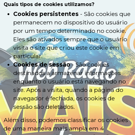
Quais tipos de cookies utilizamos?
Cookies persistentes
- São cookies que
permanecem no dispositivo do usuário
por um tempo determinado no cookie.
Eles são ativados sempre que o usuário
visita o site que criou este cookie em
particular.
Cookies de sessão
- São cookies
destinados a armazenar informações
enquanto o usuário está navegando no
site. Após a visita, quando a página do
navegador é fechada, os cookies de
sessão são deletados.
Além disso, podemos classificar os cookies
de uma maneira mais ampla em 4